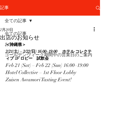
記事
全ての記事
2月20日
全ての記事
出店のお知らせ
お知らせ
＜沖縄県＞
2/21(土) – 2/22(日) 16:00–19:00 　ホテル コレクテ
ゴールデンウィーク期間中の営業日のご案内
ィブ 1F ロビー　試飲会
Feb 21 (Sat) – Feb 22 (Sun) 16:00–19:00　
Hotel Collective – 1st Floor Lobby  
Zuisen Awamori Tasting Event!