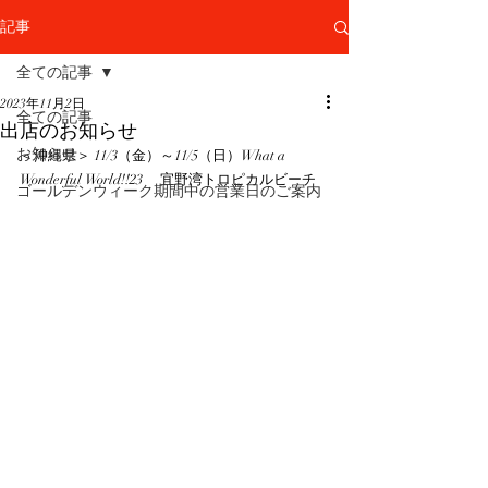
記事
全ての記事
2023年11月2日
全ての記事
出店のお知らせ
お知らせ
＜沖縄県＞ 11/3（金）～11/5（日）What a 
Wonderful World!!23 　宜野湾トロピカルビーチ
ゴールデンウィーク期間中の営業日のご案内