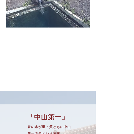
「中⼭第⼀」
泉の⽔が量・質ともに中⼭
第⼀の泉という意味。