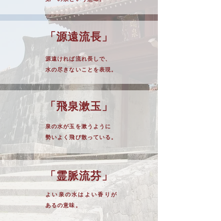
「源遠流⻑」
源遠ければ流れ⻑しで、
⽔の尽きないことを表現。
「⾶泉漱⽟」
泉の⽔が⽟を漱うように
勢いよく⾶び散っている。
「霊脈流芬」
よい泉の⽔は
よい⾹りが
あるの意味。