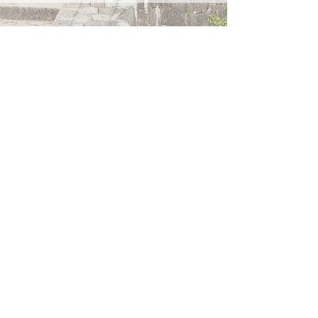
古酒の貯蔵量はトップクラスで、高めのアルコ
ール度数を保った年数古酒をはじめ、
ろ過を粗
めにすることにより旨味成分を多めに残した粗
ろ過（あらろか）商品も数量限定で発売してい
る。東京大学に保管されていた
戦前の黒麹菌を
使用した唯一無二の「御酒（うさき）」など伝
統を守りながらも近年では梅酒原酒、パション
フルーツや沖縄県産の柑橘”かーぶちー”を使用