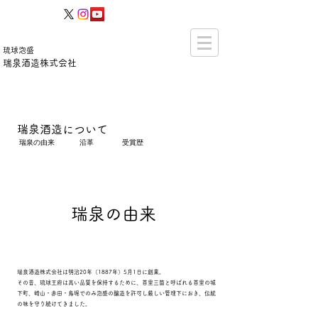
​琉球泡盛
瑞泉酒造株式会社
​瑞泉酒造について
瑞泉の由来
沿革
受賞歴
​瑞泉の由来
瑞泉酒造株式会社は明治20年（1887年）5月1日に創業。
その昔、琉球王府は高い品質を保持するために、首里三箇と呼ばれる首里の城
下町、崎山・赤田・鳥堀でのみ泡盛の醸造を許可し厳しい管理下におき、伝統
の味を守り続けてきました。