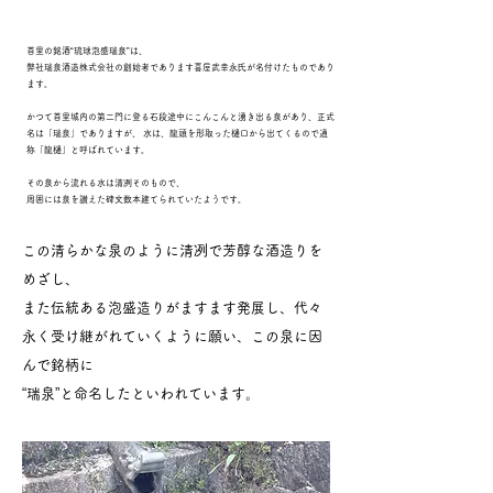
首里の銘酒“琉球泡盛瑞泉”は、
弊社瑞泉酒造株式会社の創始者であります喜屋武幸永⽒が名付けたものであり
ます。
かつて首里城内の第二門に登る石段途中にこんこんと湧き出る泉があり、正式
名は「瑞泉」でありますが、 水は、⿓頭を形取った樋口から出てくるので通
称「⿓樋」と呼ばれています。
その泉から流れる水は清冽そのもので、
周囲には泉を讃えた碑文数本建てられていたようです。
この清らかな泉のように清冽で芳醇な酒造りを
めざし、
また伝統ある泡盛造りがますます発展し、代々
永く受け継がれていくように願い、この泉に因
んで銘柄に
“瑞泉”と命名したといわれています。